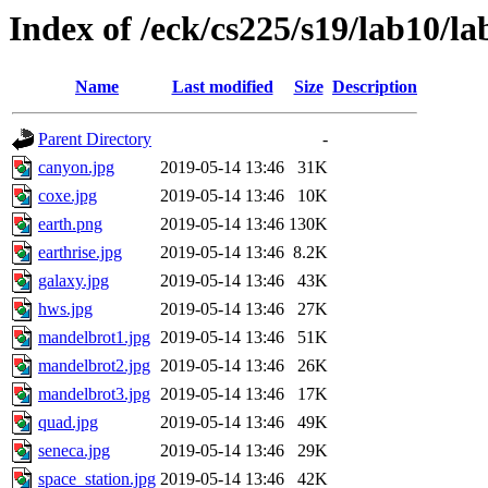
Index of /eck/cs225/s19/lab10/la
Name
Last modified
Size
Description
Parent Directory
-
canyon.jpg
2019-05-14 13:46
31K
coxe.jpg
2019-05-14 13:46
10K
earth.png
2019-05-14 13:46
130K
earthrise.jpg
2019-05-14 13:46
8.2K
galaxy.jpg
2019-05-14 13:46
43K
hws.jpg
2019-05-14 13:46
27K
mandelbrot1.jpg
2019-05-14 13:46
51K
mandelbrot2.jpg
2019-05-14 13:46
26K
mandelbrot3.jpg
2019-05-14 13:46
17K
quad.jpg
2019-05-14 13:46
49K
seneca.jpg
2019-05-14 13:46
29K
space_station.jpg
2019-05-14 13:46
42K