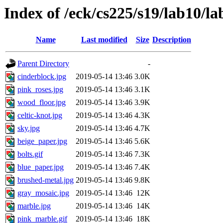
Index of /eck/cs225/s19/lab10/lab
Name
Last modified
Size
Description
Parent Directory
-
cinderblock.jpg
2019-05-14 13:46
3.0K
pink_roses.jpg
2019-05-14 13:46
3.1K
wood_floor.jpg
2019-05-14 13:46
3.9K
celtic-knot.jpg
2019-05-14 13:46
4.3K
sky.jpg
2019-05-14 13:46
4.7K
beige_paper.jpg
2019-05-14 13:46
5.6K
bolts.gif
2019-05-14 13:46
7.3K
blue_paper.jpg
2019-05-14 13:46
7.4K
brushed-metal.jpg
2019-05-14 13:46
9.8K
gray_mosaic.jpg
2019-05-14 13:46
12K
marble.jpg
2019-05-14 13:46
14K
pink_marble.gif
2019-05-14 13:46
18K